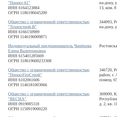
"Проект-61"
на-дону, у
ИНН 6164123884
13, ком. 8
ОГРН 1186196045200
Общество с ограниченной ответственностью
344093, Р
"Технострой-В"
на-дону, 
ИНН 6166150989
ОГРН 1146196009871
Индивидуальный предприниматель Чинёнова
Ростовска
Елена Валентиновна
ИНН 615401285669
ОГРН 318619600233308
Общество с ограниченной ответственностью
346720, Р
"ПроектГеоСтрой"
район, г.
ИНН 6102061606
помещ. 6
ОГРН 1146181003066
Общество с ограниченной ответственностью
369009, К
"ВЕСНА"
Республик
ИНН 0919005118
д. 2, кв. 1
ОГРН 1150919000220