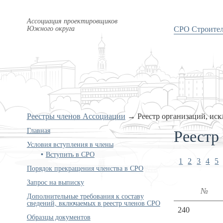
Ассоциация проектировщиков
Южного округа
СРО Строите
Реестры членов Ассоциации
→
Реестр организаций, ис
Реестр
Главная
Условия вступления в члены
Вступить в СРО
1
2
3
4
5
Порядок прекращения членства в СРО
Запрос на выписку
№
Дополнительные требования к составу
сведений, включаемых в реестр членов СРО
240
Образцы документов