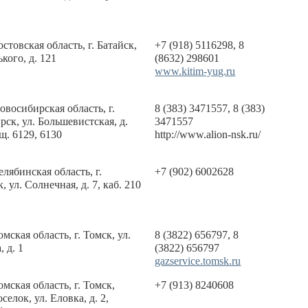
остовская область, г. Батайск,
+7 (918) 5116298, 8
ького, д. 121
(8632) 298601
www.kitim-yug.ru
овосибирская область, г.
8 (383) 3471557, 8 (383)
ск, ул. Большевистская, д.
3471557
щ. 6129, 6130
http://www.alion-nsk.ru/
елябинская область, г.
+7 (902) 6002628
, ул. Солнечная, д. 7, каб. 210
омская область, г. Томск, ул.
8 (3822) 656797, 8
 д. 1
(3822) 656797
gazservice.tomsk.ru
омская область, г. Томск,
+7 (913) 8240608
селок, ул. Еловка, д. 2,