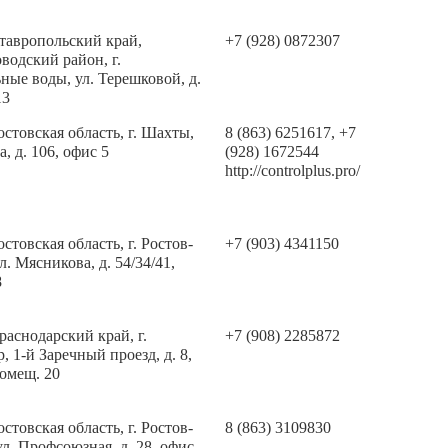
тавропольский край,
+7 (928) 0872307
водский район, г.
ые воды, ул. Терешковой, д.
13
остовская область, г. Шахты,
8 (863) 6251617, +7
а, д. 106, офис 5
(928) 1672544
http://controlplus.pro/
остовская область, г. Ростов-
+7 (903) 4341150
л. Мясникова, д. 54/34/41,
8
раснодарский край, г.
+7 (908) 2285872
, 1-й Заречный проезд, д. 8,
помещ. 20
остовская область, г. Ростов-
8 (863) 3109830
ул. Профсоюзная, д. 28, офис