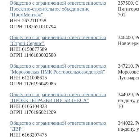
Общество с ограниченной ответственностью
357500, С
Проектно-строительное объединение
Пятигорск
"ПромМонтаж"
701
ИНН 2632111358
ОГРН 1182651010794
Общество с ограниченной ответственностью
346400, Р
"Строй-Сервис"
Новочерка
ИНН 6150077589
ОГРН 1146183002580
Общество с ограниченной ответственностью
347210, Р
"Морозовская ПМК Ростовсельхозводстрой"
Морозовск
ИНН 6121008615
Луначарск
ОГРН 1176196049985
Общество с ограниченной ответственностью
344029, Р
"ПРОЕКТЫ РАЗВИТИЯ БИЗНЕСА"
на-дону, 
ИНН 6166104823
10
ОГРН 1176196021209
Общество с ограниченной ответственностью
344022, Р
"ДВР"
на-дону, 
ИНН 6163207475