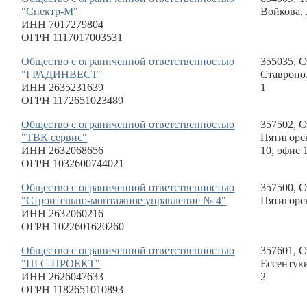
"Спектр-М"
Войкова, 
ИНН 7017279804
ОГРН 1117017003531
Общество с ограниченной ответственностью
355035, С
"ГРАДИНВЕСТ"
Ставропол
ИНН 2635231639
1
ОГРН 1172651023489
Общество с ограниченной ответственностью
357502, С
"ТВК сервис"
Пятигорск
ИНН 2632068656
10, офис 
ОГРН 1032600744021
Общество с ограниченной ответственностью
357500, С
"Строительно-монтажное управление № 4"
Пятигорск
ИНН 2632060216
ОГРН 1022601620260
Общество с ограниченной ответственностью
357601, С
"ПГС-ПРОЕКТ"
Ессентуки
ИНН 2626047633
2
ОГРН 1182651010893