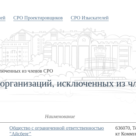
лей
СРО Проектировщиков
СРО Изыскателей
ключенных из членов СРО
 организаций, исключенных из 
Наименование
Общество с ограниченной ответственностью
636070, Т
"Айсберг"
кт Коммун