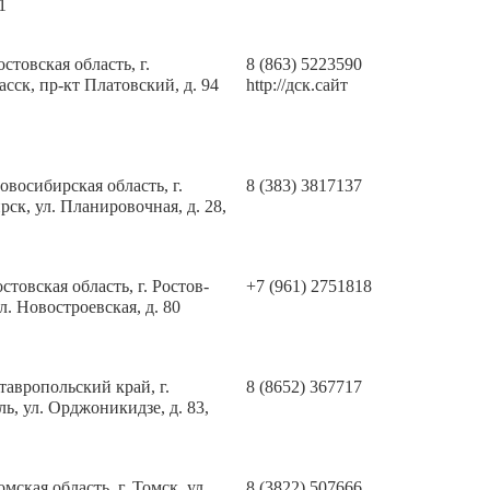
1
остовская область, г.
8 (863) 5223590
сск, пр-кт Платовский, д. 94
http://дск.сайт
овосибирская область, г.
8 (383) 3817137
ск, ул. Планировочная, д. 28,
остовская область, г. Ростов-
+7 (961) 2751818
ул. Новостроевская, д. 80
тавропольский край, г.
8 (8652) 367717
ь, ул. Орджоникидзе, д. 83,
омская область, г. Томск, ул.
8 (3822) 507666