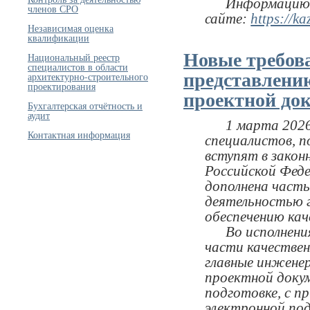
Информацию о 
членов СРО
сайте:
https://k
Независимая оценка
квалификации
Новые требов
Национальный реестр
специалистов в области
представлению
архитектурно-строительного
проектирования
проектной до
Бухгалтерская отчётность и
аудит
1 марта 2026 г
Контактная информация
специалистов, 
вступят в закон
Российской Феде
дополнена часть
деятельностью 
обеспечению ка
Во исполнения 
части качестве
главные инжене
проектной докум
подготовке, с п
электронной под