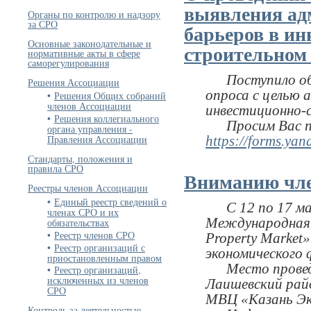
выявления ад
Органы по контролю и надзору
за СРО
барьеров в ин
Основные законодательные и
строительном
нормативные акты в сфере
саморегулирования
Поступило обр
Решения Ассоциации
опроса с целью 
Решения Общих собраний
членов Ассоциации
инвестиционно-
Решения коллегиального
Просим Вас про
органа управления -
Правления Ассоциации
https://forms.ya
Стандарты, положения и
правила СРО
Вниманию чл
Реестры членов Ассоциации
Единый реестр сведений о
С 12 по 17 мая
членах СРО и их
Международная 
обязательствах
Реестр членов СРО
Property Market
Реестр организаций с
экономического
приостановленным правом
Место проведен
Реестр организаций,
исключенных из членов
Лаишевский райо
СРО
МВЦ «Казань Эк
Контроль за деятельностью