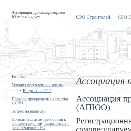
Ассоциация проектировщиков
Южного округа
СРО Строителей
СРО П
Ассоциация 
Главная
Условия вступления в члены
Вступить в СРО
Ассоциация п
Порядок прекращения членства
в СРО
(АПЮО)
Запрос на выписку
Регистрационны
Дополнительные требования к
составу сведений, включаемых в
саморегулируе
реестр членов СРО