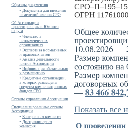
Образцы документов
СРО–П–195–1509
Документы для внесения
ОГРН 11761000
изменений членов СРО
Об Ассоциации
проектировщиков Южного
Общее количе
округа
Членство в
проектировщи
некоммерческих
организациях
10.08.2026 —
Экспертиза нормативных
и правовых актов
Размер компен
Анализ деятельности
состоянию на
членов Ассоциации
Информация обязательная
Размер компен
к размещению
Кредитные организации,
договорных об
в которых размещены
средства компенсационных
83 466 842,
—
фондов СРО
Органы управления Ассоциации
Показать все 
Специализированные органы
Ассоциации
Контрольная комиссия
Дисциплинарная
О проведении 
комиссия