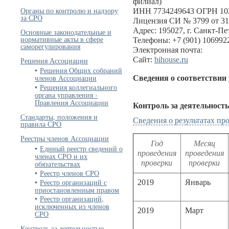
филиал)
Органы по контролю и надзору
ИНН 7734249643 ОГРН 10
за СРО
Лицензия СИ № 3799 от 31
Адрес: 195027, г. Санкт-Пет
Основные законодательные и
нормативные акты в сфере
Телефоны: +7 (901) 1069922
саморегулирования
Электронная почта:
Сайт:
bihouse.ru
Решения Ассоциации
Решения Общих собраний
членов Ассоциации
Сведения о соответствии
Решения коллегиального
органа управления -
Правления Ассоциации
Контроль за деятельност
Стандарты, положения и
Сведения о результатах п
правила СРО
Реестры членов Ассоциации
Год
Месяц
Единый реестр сведений о
проведения
проведения
членах СРО и их
проверки
проверки
обязательствах
Реестр членов СРО
Реестр организаций с
2019
Январь
приостановленным правом
Реестр организаций,
исключенных из членов
2019
Март
СРО
Контроль за деятельностью