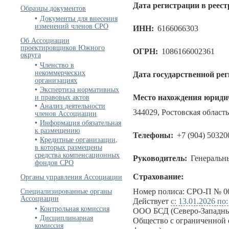
Дата регистрации в реест
Образцы документов
Документы для внесения
изменений членов СРО
ИНН:
6166066303
Об Ассоциации
проектировщиков Южного
ОГРН:
1086166002361
округа
Членство в
некоммерческих
Дата государственной ре
организациях
Экспертиза нормативных
и правовых актов
Место нахождения юридич
Анализ деятельности
344029, Ростовская область
членов Ассоциации
Информация обязательная
к размещению
Телефоны:
+7 (904) 50320
Кредитные организации,
в которых размещены
средства компенсационных
Руководитель:
Генеральн
фондов СРО
Органы управления Ассоциации
Страхование:
Специализированные органы
Номер полиса: СРО-П № 00
Ассоциации
Действует
с: 13.01.2026 по
Контрольная комиссия
ООО БСД (Северо-Западны
Дисциплинарная
Общество с ограниченной 
комиссия