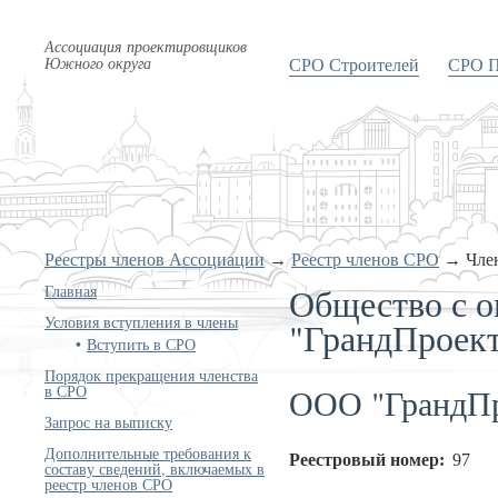
Ассоциация проектировщиков
Южного округа
СРО Строителей
СРО П
Реестры членов Ассоциации
→
Реестр членов СРО
→
Чле
Общество с о
Главная
Условия вступления в члены
"ГрандПроек
Вступить в СРО
Порядок прекращения членства
ООО "ГрандПр
в СРО
Запрос на выписку
Дополнительные требования к
Реестровый номер:
97
составу сведений, включаемых в
реестр членов СРО