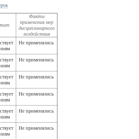
ерок
Факты
применения мер
ьтат
дисциплинарного
воздействия
ствует
Не применялись
аниям
ствует
Не применялись
аниям
ствует
Не применялись
аниям
ствует
Не применялись
аниям
ствует
Не применялись
аниям
ствует
Не применялись
аниям