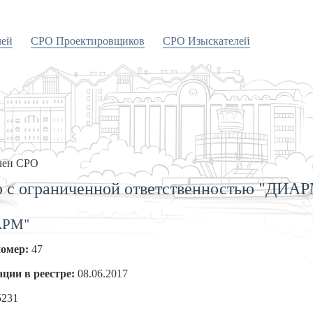
лей
СРО Проектировщиков
СРО Изыскателей
лен СРО
 с ограниченной ответственностью "ДИА
АРМ"
номер:
47
ации в реестре:
08.06.2017
5231