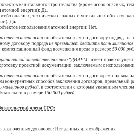
бъектов капитального строительства (кроме особо опасных, те
 атомной энергии): Да.
собо опасных, технически сложных и уникальных объектов капи
ии): Да.
бъектов использования атомной энергии: Нет.
нь ответственности
по обязательствам по договору подряда на
дному договору подряда
не превышает двадцать пять миллионов
 в компенсационный фонд возмещения вреда в размере
50 000 руб
ограниченной ответственностью "ДИАРМ"
имеет право осущест
одготовку проектной документации, заключаемым с использован
нь ответственности
по обязательствам по договорам подряда н
ем конкурентных способов заключения договоров, предельный р
ь миллионов рублей
, в соответствии с которым указанным члено
язательств в размере
150 000 рублей
.
язательства) члена СРО:
В
аключенных договоров: Нет данных для отображения.