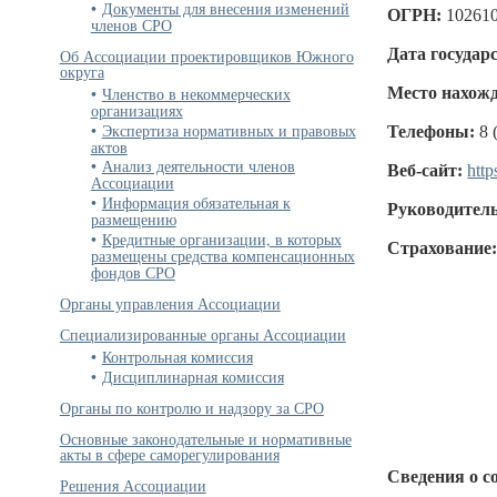
Документы для внесения изменений
ОГРН:
10261
членов СРО
Дата государ
Об Ассоциации проектировщиков Южного
округа
Место нахожд
Членство в некоммерческих
организациях
Экспертиза нормативных и правовых
Телефоны:
8 
актов
Анализ деятельности членов
Веб-сайт:
http
Ассоциации
Информация обязательная к
Руководитель
размещению
Кредитные организации, в которых
Страхование
размещены средства компенсационных
фондов СРО
Органы управления Ассоциации
Специализированные органы Ассоциации
Контрольная комиссия
Дисциплинарная комиссия
Органы по контролю и надзору за СРО
Основные законодательные и нормативные
акты в сфере саморегулирования
Сведения о с
Решения Ассоциации