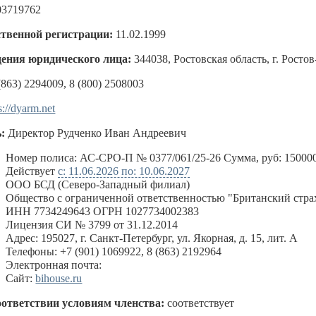
03719762
ственной регистрации:
11.02.1999
ения юридического лица:
344038, Ростовская область, г. Ростов
(863) 2294009, 8 (800) 2508003
s://dyarm.net
:
Директор Рудченко Иван Андреевич
:
Номер полиса: АС-СРО-П № 0377/061/25-26 Сумма, руб: 15000
Действует
с: 11.06.2026 по: 10.06.2027
ООО БСД (Северо-Западный филиал)
Общество с ограниченной ответственностью "Британский стра
ИНН 7734249643 ОГРН 1027734002383
Лицензия СИ № 3799 от 31.12.2014
Адрес: 195027, г. Санкт-Петербург, ул. Якорная, д. 15, лит. А
Телефоны: +7 (901) 1069922, 8 (863) 2192964
Электронная почта:
Сайт:
bihouse.ru
оответствии условиям членства:
соответствует