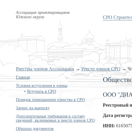
Ассоциация проектировщиков
Южного округа
СРО Строите
Реестры членов Ассоциации
→
Реестр членов СРО
→
Ч
Главная
Общество
Условия вступления в члены
Вступить в СРО
ООО "ДИ
Порядок прекращения членства в СРО
Реестровый 
Запрос на выписку
Дата регистр
Дополнительные требования к составу
сведений, включаемых в реестр членов СРО
ИНН:
616507
Образцы документов