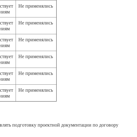
ствует
Не применялись
аниям
ствует
Не применялись
аниям
ствует
Не применялись
аниям
ствует
Не применялись
аниям
ствует
Не применялись
аниям
ствует
Не применялись
аниям
влять подготовку проектной документации по договору