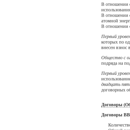
В отношении о
использования
В отношении о
атомной энерг
В отношении о
Первый урове
которых по о
внесен взнос
Общество с 
подряда на п
Первый урове
использовани
двадцать пят
договорных об
Договоры (Об
Договоры В
Количество з