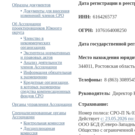
Дата регистрации в реест
Образцы документов
Документы для внесения
изменений членов СРО
ИНН:
6164265737
Об Ассоциации
проектировщиков Южного
ОГРН:
1076164008250
округа
Членство в
некоммерческих
Дата государственной ре
организациях
Экспертиза нормативных
и правовых актов
Место нахождения юридич
Анализ деятельности
344011, Ростовская область, 
членов Ассоциации
Информация обязательная
к размещению
Телефоны:
8 (863) 308954
Кредитные организации,
в которых размещены
средства компенсационных
Руководитель:
Директор 
фондов СРО
Органы управления Ассоциации
Страхование:
Специализированные органы
Номер полиса: СРО-П № 03
Ассоциации
Действует
с: 23.05.2026 по
Контрольная комиссия
ООО БСД (Северо-Западны
Дисциплинарная
Общество с ограниченной 
комиссия