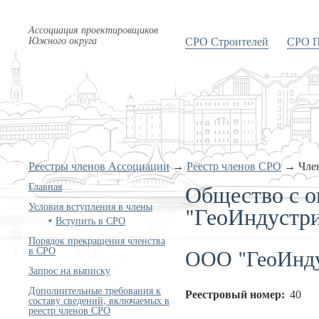
Ассоциация проектировщиков
Южного округа
СРО Строителей
СРО П
Реестры членов Ассоциации
→
Реестр членов СРО
→
Чле
Общество с о
Главная
Условия вступления в члены
"ГеоИндустр
Вступить в СРО
Порядок прекращения членства
ООО "ГеоИнду
в СРО
Запрос на выписку
Дополнительные требования к
Реестровый номер:
40
составу сведений, включаемых в
реестр членов СРО