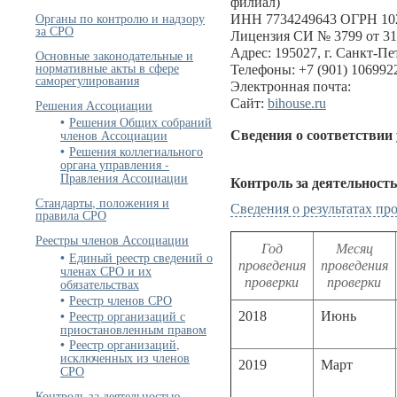
филиал)
Органы по контролю и надзору
ИНН 7734249643 ОГРН 10
за СРО
Лицензия СИ № 3799 от 31
Адрес: 195027, г. Санкт-Пет
Основные законодательные и
нормативные акты в сфере
Телефоны: +7 (901) 1069922
саморегулирования
Электронная почта:
Сайт:
bihouse.ru
Решения Ассоциации
Решения Общих собраний
членов Ассоциации
Сведения о соответствии
Решения коллегиального
органа управления -
Правления Ассоциации
Контроль за деятельност
Стандарты, положения и
Сведения о результатах п
правила СРО
Реестры членов Ассоциации
Год
Месяц
Единый реестр сведений о
проведения
проведения
членах СРО и их
проверки
проверки
обязательствах
Реестр членов СРО
Реестр организаций с
2018
Июнь
приостановленным правом
Реестр организаций,
исключенных из членов
2019
Март
СРО
Контроль за деятельностью