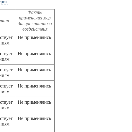
ерок
Факты
применения мер
ьтат
дисциплинарного
воздействия
ствует
Не применялись
аниям
ствует
Не применялись
аниям
ствует
Не применялись
аниям
ствует
Не применялись
аниям
ствует
Не применялись
аниям
ствует
Не применялись
аниям