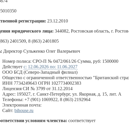
5674
95010350
ственной регистрации:
23.12.2010
ения юридического лица:
344082, Ростовская область, г. Ростов
(863) 2401509, 8 (863) 2401805
:
Директор Сульженко Олег Валерьевич
:
Номер полиса: СРО-П № 0472/061/26 Сумма, руб: 1500000
Действует
с: 12.06.2026 по: 11.06.2027
ООО БСД (Северо-Западный филиал)
Общество с ограниченной ответственностью "Британский стра
ИНН 7734249643 ОГРН 1027734002383
Лицензия СИ № 3799 от 31.12.2014
Адрес: 195027, г. Санкт-Петербург, ул. Якорная, д. 15, лит. А
Телефоны: +7 (901) 1069922, 8 (863) 2192964
Электронная почта:
Сайт:
bihouse.ru
оответствии условиям членства:
соответствует