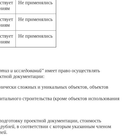
ствует
Не применялись
аниям
ствует
Не применялись
аниям
ствует
Не применялись
аниям
тиз и исследований"
имеет право осуществлять
ектной документации:
хнически сложных и уникальных объектов, объектов
тального строительства (кроме объектов использования
 подготовку проектной документации, стоимость
 рублей
, в соответствии с которым указанным членом
лей
.