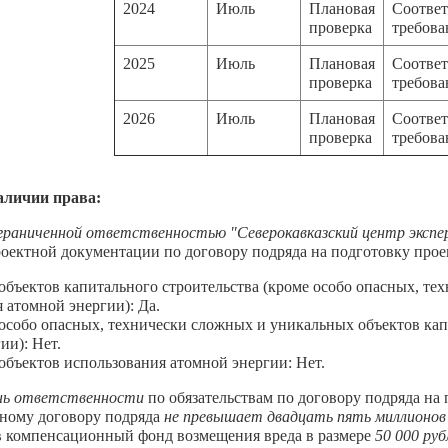
2024
Июль
Плановая
Соответ
проверка
требов
2025
Июль
Плановая
Соответ
проверка
требов
2026
Июль
Плановая
Соответ
проверка
требов
аличии права:
граниченной ответственностью "Северокавказский центр экспер
роектной документации по договору подряда на подготовку про
бъектов капитального строительства (кроме особо опасных, те
 атомной энергии): Да.
собо опасных, технически сложных и уникальных объектов капи
ии): Нет.
бъектов использования атомной энергии: Нет.
нь ответственности
по обязательствам по договору подряда на
дному договору подряда
не превышает двадцать пять миллионов
 в компенсационный фонд возмещения вреда в размере
50 000 руб