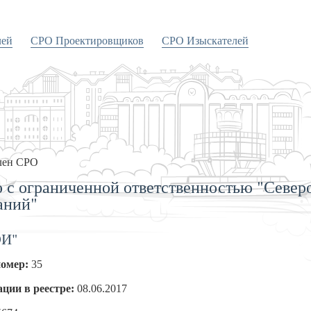
лей
СРО Проектировщиков
СРО Изыскателей
лен СРО
 с ограниченной ответственностью "Северо
аний"
ЭИ"
номер:
35
ации в реестре:
08.06.2017