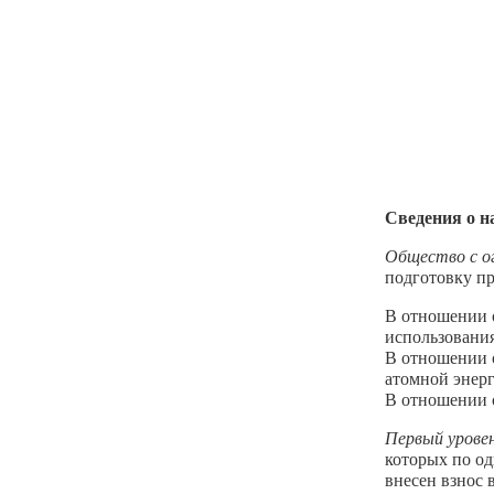
Сведения о н
Общество с о
подготовку п
В отношении о
использования
В отношении о
атомной энерг
В отношении о
Первый урове
которых по о
внесен взнос