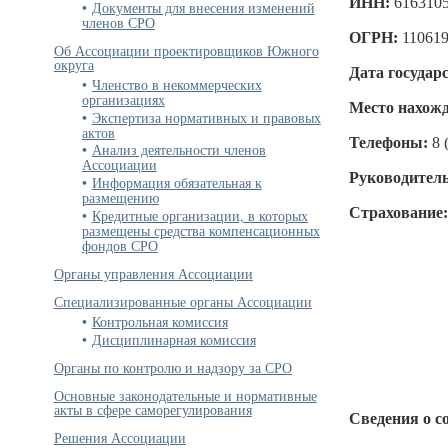
ИНН:
616310
Документы для внесения изменений
членов СРО
ОГРН:
11061
Об Ассоциации проектировщиков Южного
округа
Дата государ
Членство в некоммерческих
организациях
Место нахожд
Экспертиза нормативных и правовых
актов
Телефоны:
8 
Анализ деятельности членов
Ассоциации
Руководитель
Информация обязательная к
размещению
Страхование
Кредитные организации, в которых
размещены средства компенсационных
фондов СРО
Органы управления Ассоциации
Специализированные органы Ассоциации
Контрольная комиссия
Дисциплинарная комиссия
Органы по контролю и надзору за СРО
Основные законодательные и нормативные
акты в сфере саморегулирования
Сведения о с
Решения Ассоциации