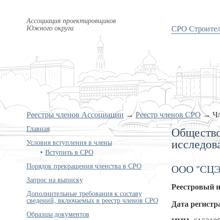
Ассоциация проектировщиков
Южного округа
СРО Строите
Реестры членов Ассоциации
→
Реестр членов СРО
→
Ч
Главная
Общество
исследов
Условия вступления в члены
Вступить в СРО
Порядок прекращения членства в СРО
ООО "СЦ
Запрос на выписку
Реестровый 
Дополнительные требования к составу
сведений, включаемых в реестр членов СРО
Дата регистр
Образцы документов