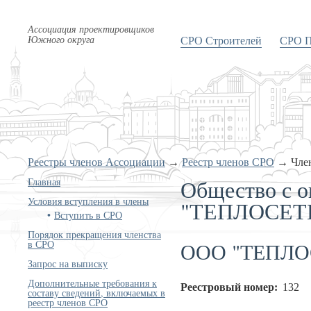
Ассоциация проектировщиков
Южного округа
СРО Строителей
СРО П
Реестры членов Ассоциации
→
Реестр членов СРО
→
Чле
Общество с о
Главная
Условия вступления в члены
"ТЕПЛОСЕТ
Вступить в СРО
Порядок прекращения членства
ООО "ТЕПЛО
в СРО
Запрос на выписку
Дополнительные требования к
Реестровый номер:
132
составу сведений, включаемых в
реестр членов СРО