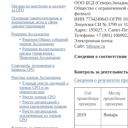
ООО БСД (Северо-Западны
Органы по контролю и надзору
Общество с ограниченной 
за СРО
филиал)
Основные законодательные и
ИНН 7734249643 ОГРН 10
нормативные акты в сфере
Лицензия СИ № 3799 от 31
саморегулирования
Адрес: 195027, г. Санкт-Пет
Решения Ассоциации
Телефоны: +7 (901) 1069922
Решения Общих собраний
Электронная почта:
членов Ассоциации
Сайт:
bihouse.ru
Решения коллегиального
органа управления -
Сведения о соответствии
Правления Ассоциации
Стандарты, положения и
правила СРО
Контроль за деятельност
Реестры членов Ассоциации
Сведения о результатах п
Единый реестр сведений о
членах СРО и их
обязательствах
Год
Месяц
Реестр членов СРО
проведения
проведения
Реестр организаций с
проверки
проверки
приостановленным правом
Реестр организаций,
2019
Январь
исключенных из членов
СРО
Контроль за деятельностью