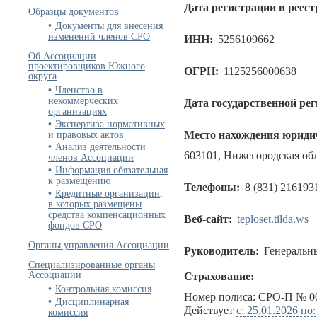
Дата регистрации в реест
Образцы документов
Документы для внесения
изменений членов СРО
ИНН:
5256109662
Об Ассоциации
проектировщиков Южного
ОГРН:
1125256000638
округа
Членство в
некоммерческих
Дата государственной ре
организациях
Экспертиза нормативных
и правовых актов
Место нахождения юридич
Анализ деятельности
603101, Нижегородская обла
членов Ассоциации
Информация обязательная
к размещению
Телефоны:
8 (831) 216193
Кредитные организации,
в которых размещены
средства компенсационных
Веб-сайт:
teploset.tilda.ws
фондов СРО
Органы управления Ассоциации
Руководитель:
Генеральн
Специализированные органы
Ассоциации
Страхование:
Контрольная комиссия
Номер полиса: СРО-П № 00
Дисциплинарная
Действует
с: 25.01.2026 по
комиссия