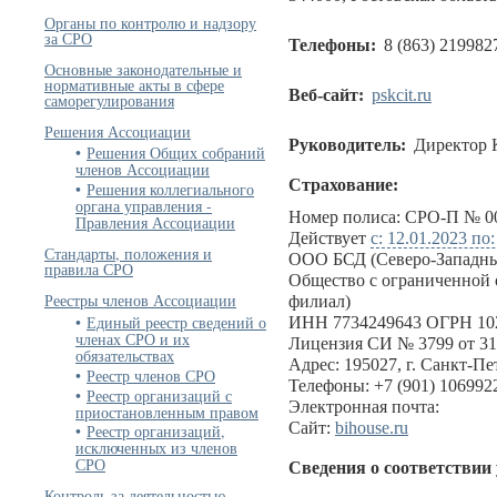
Органы по контролю и надзору
за СРО
Телефоны:
8 (863) 219982
Основные законодательные и
нормативные акты в сфере
Веб-сайт:
pskcit.ru
саморегулирования
Решения Ассоциации
Руководитель:
Директор 
Решения Общих собраний
членов Ассоциации
Страхование:
Решения коллегиального
органа управления -
Номер полиса: СРО-П № 00
Правления Ассоциации
Действует
с: 12.01.2023 по:
Стандарты, положения и
ООО БСД (Северо-Западны
правила СРО
Общество с ограниченной 
Реестры членов Ассоциации
филиал)
Единый реестр сведений о
ИНН 7734249643 ОГРН 10
членах СРО и их
Лицензия СИ № 3799 от 31
обязательствах
Адрес: 195027, г. Санкт-Пет
Реестр членов СРО
Телефоны: +7 (901) 1069922
Реестр организаций с
Электронная почта:
приостановленным правом
Сайт:
bihouse.ru
Реестр организаций,
исключенных из членов
СРО
Сведения о соответствии
Контроль за деятельностью