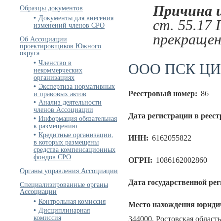
Причина 
Образцы документов
Документы для внесения
ст. 55.17
изменений членов СРО
прекращен
Об Ассоциации
проектировщиков Южного
округа
Членство в
ООО ПСК ЦИ
некоммерческих
организациях
Экспертиза нормативных
и правовых актов
Реестровый номер:
86
Анализ деятельности
членов Ассоциации
Дата регистрации в реест
Информация обязательная
к размещению
Кредитные организации,
ИНН:
6162055822
в которых размещены
средства компенсационных
фондов СРО
ОГРН:
1086162002860
Органы управления Ассоциации
Дата государственной ре
Специализированные органы
Ассоциации
Контрольная комиссия
Место нахождения юридич
Дисциплинарная
комиссия
344000, Ростовская область,