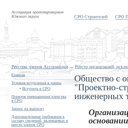
Ассоциация проектировщиков
Южного округа
СРО Строителей
СРО П
Реестры членов Ассоциации
→
Реестр организаций, искл
Общество с о
Главная
Условия вступления в члены
"Проектно-ст
Вступить в СРО
инженерных 
Порядок прекращения членства
в СРО
Запрос на выписку
Организац
Дополнительные требования к
основании
составу сведений, включаемых в
реестр членов СРО