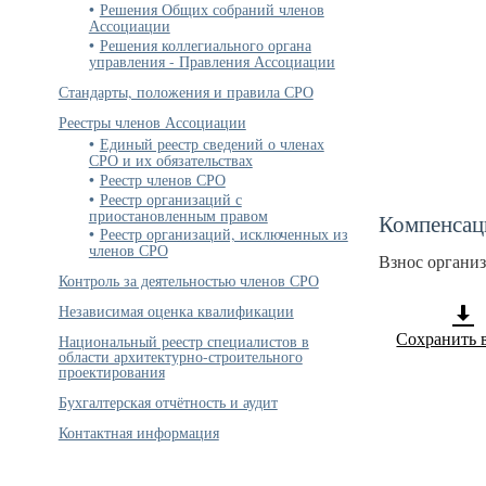
Решения Общих собраний членов
Ассоциации
Решения коллегиального органа
управления - Правления Ассоциации
Стандарты, положения и правила СРО
Реестры членов Ассоциации
Единый реестр сведений о членах
СРО и их обязательствах
Реестр членов СРО
Реестр организаций с
приостановленным правом
Компенсац
Реестр организаций, исключенных из
членов СРО
Взнос органи
Контроль за деятельностью членов СРО
Независимая оценка квалификации
Сохранить 
Национальный реестр специалистов в
области архитектурно-строительного
проектирования
Бухгалтерская отчётность и аудит
Контактная информация