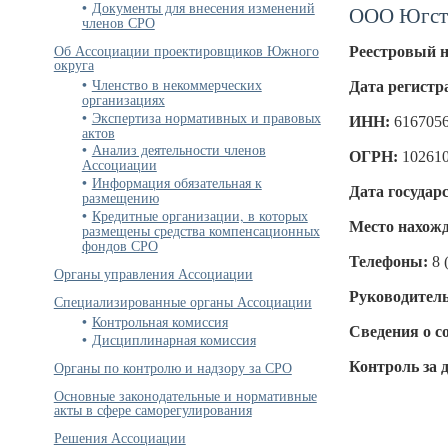
Документы для внесения изменений
ООО Югст
членов СРО
Об Ассоциации проектировщиков Южного
Реестровый 
округа
Членство в некоммерческих
Дата регистр
организациях
Экспертиза нормативных и правовых
ИНН:
616705
актов
Анализ деятельности членов
ОГРН:
10261
Ассоциации
Информация обязательная к
Дата государ
размещению
Кредитные организации, в которых
Место нахожд
размещены средства компенсационных
фондов СРО
Телефоны:
8 
Органы управления Ассоциации
Руководитель
Специализированные органы Ассоциации
Контрольная комиссия
Сведения о с
Дисциплинарная комиссия
Органы по контролю и надзору за СРО
Контроль за 
Основные законодательные и нормативные
акты в сфере саморегулирования
Решения Ассоциации