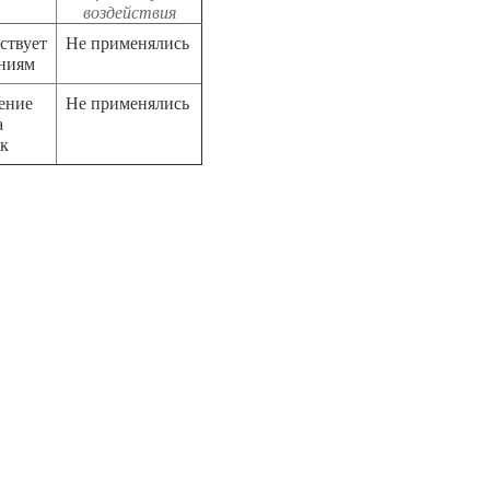
воздействия
ствует
Не применялись
аниям
ение
Не применялись
а
ок