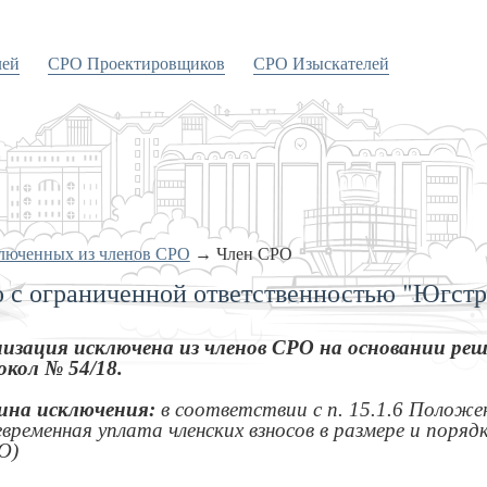
лей
СРО Проектировщиков
СРО Изыскателей
ключенных из членов СРО
→
Член СРО
 с ограниченной ответственностью "Югстр
изация исключена из членов СРО на основании реше
кол № 54/18.
ина исключения:
в соответствии с п. 15.1.6 Положе
евременная уплата членских взносов в размере и поря
О)