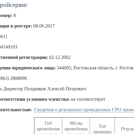
ройсервис
номер:
8
ации в реестре:
08.06.2017
6611
04149103
ственной регистрации:
02.12.2002
ения юридического лица:
344065, Ростовская область, г. Ростов
(863) 2808096
:
Директор Поздняков Алексей Петрович
оответствии условиям членства:
не соответствует
деятельностью:
Сведения о результатах проведенных СРО пров
Год
Месяц
Тип
проведения
проведения
Резул
проверки