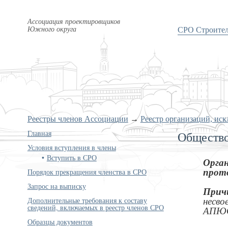
Ассоциация проектировщиков
Южного округа
СРО Строите
Реестры членов Ассоциации
→
Реестр организаций, ис
Главная
Общество
Условия вступления в члены
Вступить в СРО
Орган
прото
Порядок прекращения членства в СРО
Запрос на выписку
Прич
Дополнительные требования к составу
несво
сведений, включаемых в реестр членов СРО
АПЮ
Образцы документов