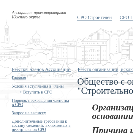
Ассоциация проектировщиков
Южного округа
СРО Строителей
СРО П
Реестры членов Ассоциации
→
Реестр организаций, искл
Общество с о
Главная
Условия вступления в члены
"Строительн
Вступить в СРО
Порядок прекращения членства
в СРО
Организац
Запрос на выписку
основании
Дополнительные требования к
составу сведений, включаемых в
Причина 
реестр членов СРО