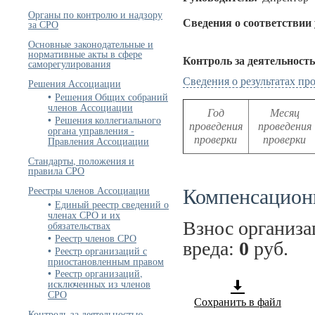
Органы по контролю и надзору
Сведения о соответствии
за СРО
Основные законодательные и
нормативные акты в сфере
Контроль за деятельност
саморегулирования
Сведения о результатах п
Решения Ассоциации
Решения Общих собраний
членов Ассоциации
Год
Месяц
Решения коллегиального
проведения
проведения
органа управления -
проверки
проверки
Правления Ассоциации
Стандарты, положения и
правила СРО
Компенсацион
Реестры членов Ассоциации
Единый реестр сведений о
членах СРО и их
Взнос организ
обязательствах
Реестр членов СРО
вреда:
0
руб.
Реестр организаций с
приостановленным правом
Реестр организаций,
исключенных из членов
СРО
Сохранить в файл
Контроль за деятельностью