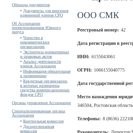
Образцы документов
Документы для внесения
ООО СМК
изменений членов СРО
Об Ассоциации
проектировщиков Южного
Реестровый номер:
42
округа
Членство в
некоммерческих
Дата регистрации в реест
организациях
Экспертиза нормативных
и правовых актов
ИНН:
6155043061
Анализ деятельности
членов Ассоциации
ОГРН:
1066155040775
Информация обязательная
к размещению
Кредитные организации,
Дата государственной ре
в которых размещены
средства компенсационных
фондов СРО
Место нахождения юридич
Органы управления Ассоциации
346504, Ростовская область
Специализированные органы
Ассоциации
Телефоны:
8 (8636) 22210
Контрольная комиссия
Дисциплинарная
комиссия
Руководитель:
Директор 