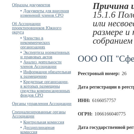
Причина 
Образцы документов
Документы для внесения
15.1.6 По
изменений членов СРО
или несвое
Об Ассоциации
проектировщиков Южного
размере и
округа
Членство в
собранием
некоммерческих
организациях
Экспертиза нормативных
ООО ОП "Сфе
и правовых актов
Анализ деятельности
членов Ассоциации
Информация обязательная
Реестровый номер:
26
к размещению
Кредитные организации,
в которых размещены
Дата регистрации в реест
средства компенсационных
фондов СРО
ИНН:
6166057757
Органы управления Ассоциации
Специализированные органы
ОГРН:
1066166040775
Ассоциации
Контрольная комиссия
Дисциплинарная
Дата государственной ре
комиссия