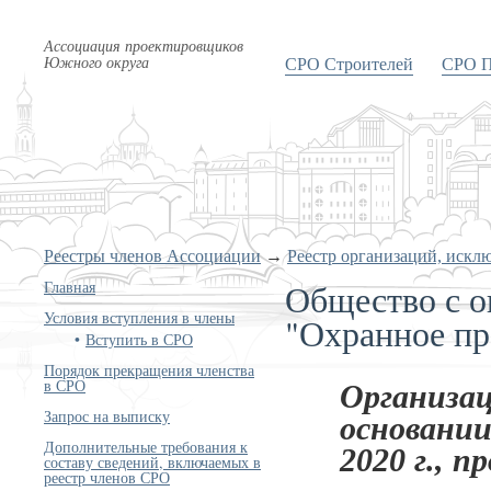
Ассоциация проектировщиков
Южного округа
СРО Строителей
СРО П
Реестры членов Ассоциации
→
Реестр организаций, искл
Общество с о
Главная
Условия вступления в члены
"Охранное пр
Вступить в СРО
Порядок прекращения членства
в СРО
Организац
Запрос на выписку
основании
Дополнительные требования к
2020 г., п
составу сведений, включаемых в
реестр членов СРО