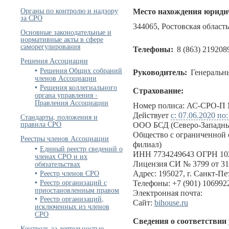
Органы по контролю и надзору
Место нахождения юридич
за СРО
344065, Ростовская область,
Основные законодательные и
нормативные акты в сфере
саморегулирования
Телефоны:
8 (863) 219208
Решения Ассоциации
Решения Общих собраний
Руководитель:
Генеральн
членов Ассоциации
Решения коллегиального
Страхование:
органа управления -
Правления Ассоциации
Номер полиса: АС-СРО-П №
Действует
с: 07.06.2020 по
Стандарты, положения и
правила СРО
ООО БСД (Северо-Западны
Общество с ограниченной 
Реестры членов Ассоциации
филиал)
Единый реестр сведений о
ИНН 7734249643 ОГРН 10
членах СРО и их
обязательствах
Лицензия СИ № 3799 от 31
Реестр членов СРО
Адрес: 195027, г. Санкт-Пет
Реестр организаций с
Телефоны: +7 (901) 1069922
приостановленным правом
Электронная почта:
Реестр организаций,
Сайт:
bihouse.ru
исключенных из членов
СРО
Сведения о соответствии
Контроль за деятельностью