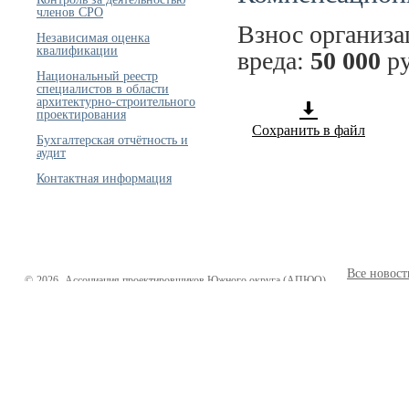
членов СРО
Взнос организ
Независимая оценка
квалификации
вреда:
50 000
ру
Национальный реестр
специалистов в области
архитектурно-строительного
проектирования
Сохранить в файл
Бухгалтерская отчётность и
аудит
Контактная информация
Все новост
©
2026
Ассоциация проектировщиков Южного округа (АПЮО)