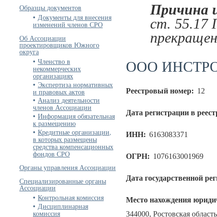
Причина 
Образцы документов
Документы для внесения
ст. 55.17
изменений членов СРО
прекращен
Об Ассоциации
проектировщиков Южного
округа
ООО ИНСТР
Членство в
некоммерческих
организациях
Экспертиза нормативных
Реестровый номер:
12
и правовых актов
Анализ деятельности
членов Ассоциации
Дата регистрации в реест
Информация обязательная
к размещению
Кредитные организации,
ИНН:
6163083371
в которых размещены
средства компенсационных
фондов СРО
ОГРН:
1076163001969
Органы управления Ассоциации
Дата государственной ре
Специализированные органы
Ассоциации
Контрольная комиссия
Место нахождения юридич
Дисциплинарная
комиссия
344000, Ростовская область