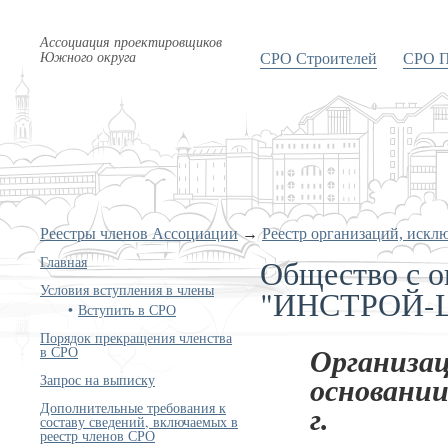
Ассоциация проектировщиков
Южного округа
СРО Строителей
СРО П
Реестры членов Ассоциации
→
Реестр организаций, искл
Общество с о
Главная
Условия вступления в члены
"ИНСТРОЙ-
Вступить в СРО
Порядок прекращения членства
в СРО
Организац
Запрос на выписку
основании
Дополнительные требования к
г.
составу сведений, включаемых в
реестр членов СРО