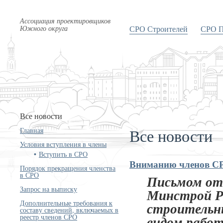
Ассоциация проектировщиков
Южного округа
СРО Строителей
СРО П
Все новости
Все новости
Главная
Условия вступления в члены
Вступить в СРО
Вниманию членов С
Порядок прекращения членства
в СРО
Письмом от 
Запрос на выписку
Минстрой Ро
Дополнительные требования к
строительн
составу сведений, включаемых в
реестр членов СРО
видом рабо