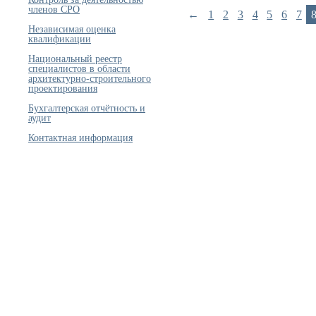
членов СРО
←
1
2
3
4
5
6
7
Независимая оценка
квалификации
Национальный реестр
специалистов в области
архитектурно-строительного
проектирования
Бухгалтерская отчётность и
аудит
Контактная информация