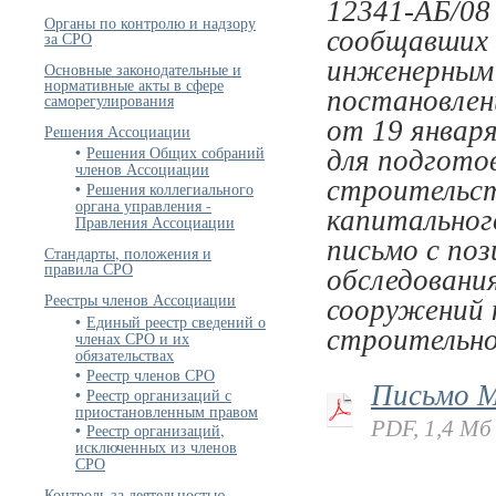
12341-АБ/08 
Органы по контролю и надзору
сообщавших 
за СРО
инженерным 
Основные законодательные и
нормативные акты в сфере
постановлен
саморегулирования
от 19 январ
Решения Ассоциации
Решения Общих собраний
для подгото
членов Ассоциации
строительст
Решения коллегиального
органа управления -
капитальног
Правления Ассоциации
письмо с по
Стандарты, положения и
правила СРО
обследовани
Реестры членов Ассоциации
сооружений 
Единый реестр сведений о
строительно
членах СРО и их
обязательствах
Реестр членов СРО
Письмо М
Реестр организаций с
приостановленным правом
PDF, 1,4 Мб
Реестр организаций,
исключенных из членов
СРО
Контроль за деятельностью