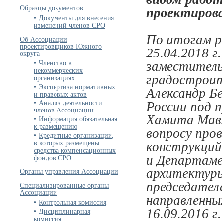
Образцы документов
проектиров
Документы для внесения
изменений членов СРО
По итогам р
Об Ассоциации
проектировщиков Южного
25.04.2018 г
округа
Членство в
заместител
некоммерческих
градостроит
организациях
Экспертиза нормативных
Александр Бе
и правовых актов
Анализ деятельности
России под 
членов Ассоциации
Хамита Мавл
Информация обязательная
к размещению
вопросу про
Кредитные организации,
в которых размещены
конструкций
средства компенсационных
и Департаме
фондов СРО
архитектуры
Органы управления Ассоциации
председател
Специализированные органы
Ассоциации
направленны
Контрольная комиссия
Дисциплинарная
16.09.2016 г
комиссия