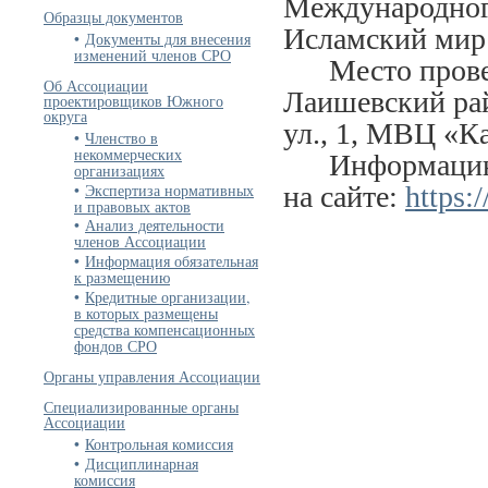
Международног
Образцы документов
Исламский мир
Документы для внесения
изменений членов СРО
Место проведе
Об Ассоциации
Лаишевский рай
проектировщиков Южного
округа
ул., 1, МВЦ «К
Членство в
некоммерческих
Информацию о 
организациях
Экспертиза нормативных
на сайте:
https:
и правовых актов
Анализ деятельности
членов Ассоциации
Информация обязательная
к размещению
Кредитные организации,
в которых размещены
средства компенсационных
фондов СРО
Органы управления Ассоциации
Специализированные органы
Ассоциации
Контрольная комиссия
Дисциплинарная
комиссия