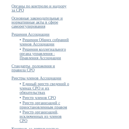
Органы по контролю и надзору
за СРО
Основные законодательные и
нормативные акты в сфере
саморегулирования
Решения Ассоциации
Решения Общих собраний
членов Ассоциации
Решения коллегиального
органа управления -
Правления Ассоциации
Стандарты, положения и
правила СРО
Реестры членов Ассоциации
Единый реестр сведений о
членах СРО и их
обязательствах
Реестр членов СРО
Реестр организаций с
приостановленным правом
Реестр организаций,
исключенных из членов
СРО
Контроль за деятельностью