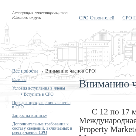
Ассоциация проектировщиков
Южного округа
СРО Строителей
СРО П
Все новости
→
Вниманию членов СРО!
Вниманию ч
Главная
Условия вступления в члены
Вступить в СРО
Порядок прекращения членства
в СРО
С 12 по 17 мая
Запрос на выписку
Международная 
Дополнительные требования к
Property Marke
составу сведений, включаемых в
реестр членов СРО